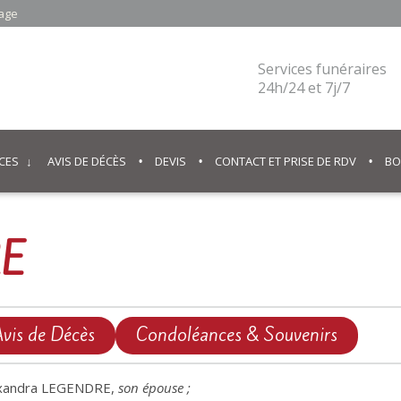
cage
Services funéraires
24h/24 et 7j/7
CES
AVIS DE DÉCÈS
DEVIS
CONTACT ET PRISE DE RDV
BO
RE
vis de Décès
Condoléances & Souvenirs
xandra LEGENDRE,
son épouse ;