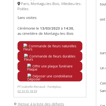
Paris, Montaigu-les-Bois, Villedieu-les-
tout
Poêles
Sans visites
ont
Cérémonie le
13/03/2023
à
14:30
,
au cimetière de Montaigu-les-Bois
Commande de fleurs naturelles
sur
Commande de fleurs durables
Offrir une plaque funéraire
Un 
Déposer une condoléance
Con
PF Izabelle-Renaud - Funéplus,
Sans
02 33 55 18 39
Retour à la liste des défunts
Cet 