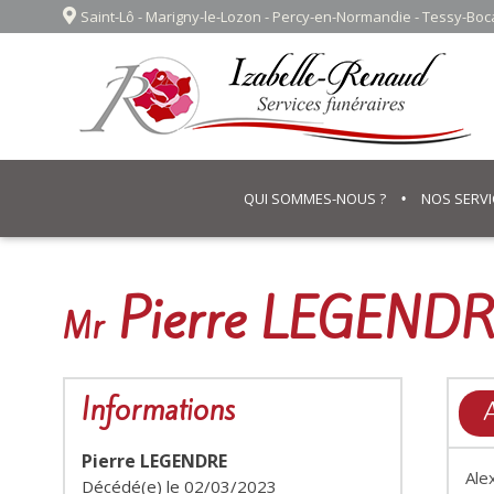
Saint-Lô - Marigny-le-Lozon - Percy-en-Normandie - Tessy-Bo
QUI SOMMES-NOUS ?
NOS SERVI
Pierre LEGEND
Mr
Informations
A
Pierre LEGENDRE
Ale
Décédé(e) le
02/03/2023