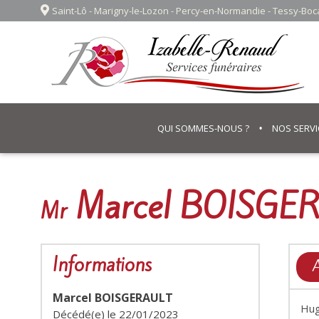
Saint-Lô - Marigny-le-Lozon - Percy-en-Normandie - Tessy-Bo
QUI SOMMES-NOUS ?
NOS SERVI
Marcel BOISGE
Mr
Informations
A
Marcel BOISGERAULT
Hu
Décédé(e) le
22/01/2023