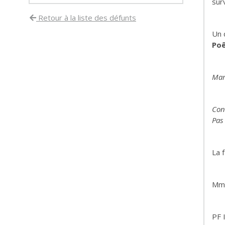
sur
Retour à la liste des défunts
Un 
Poê
Mar
Con
Pas 
La 
Mme
PF 