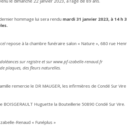
venu le dimanche 22 janvier 2023, à l’âge de 89 ans.
dernier hommage lui sera rendu
mardi 31 janvier 2023, à 14 h 
les.
cel
repose à la chambre funéraire salon « Nature », 680 rue Henri
doléances sur registre et sur www.pf-izabelle-renaud.fr
de plaques, des fleurs naturelles.
famille remercie le DR MAUGER, les infirmières de Condé Sur Vire e
 BOISGERAULT Huguette la Bouteillerie 50890 Condé Sur Vire.
Izabelle-Renaud « Funéplus »