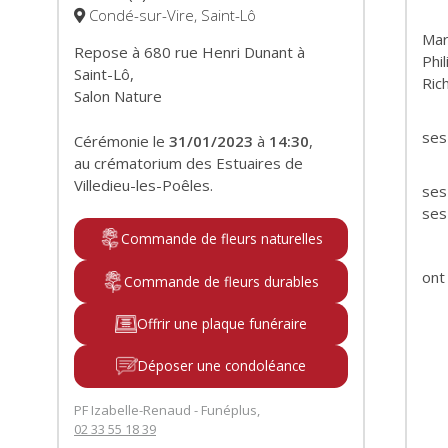
Condé-sur-Vire, Saint-Lô
Ma
Repose à 680 rue Henri Dunant à
Phi
Saint-Lô,
Ric
Salon Nature
ses
Cérémonie le
31/01/2023
à
14:30
,
au crématorium des Estuaires de
Villedieu-les-Poêles.
ses
ses
Commande de fleurs naturelles
ont
Commande de fleurs durables
Offrir une plaque funéraire
Déposer une condoléance
PF Izabelle-Renaud - Funéplus,
02 33 55 18 39