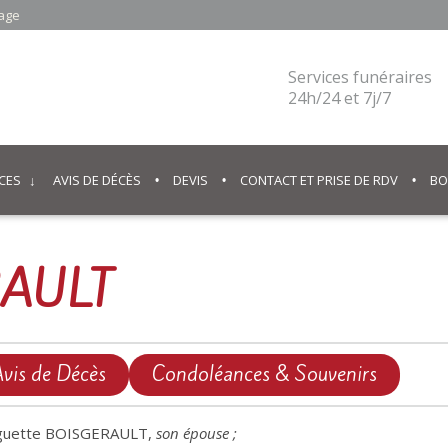
cage
Services funéraires
24h/24 et 7j/7
CES
AVIS DE DÉCÈS
DEVIS
CONTACT ET PRISE DE RDV
BO
RAULT
vis de Décès
Condoléances & Souvenirs
guette BOISGERAULT,
son épouse ;