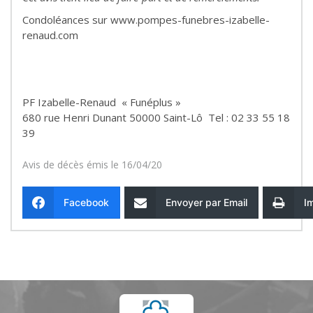
Condoléances sur www.pompes-funebres-izabelle-
renaud.com
PF Izabelle-Renaud « Funéplus »
680 rue Henri Dunant 50000 Saint-Lô Tel : 02 33 55 18
39
Avis de décès émis le 16/04/20
Facebook
Envoyer par Email
I