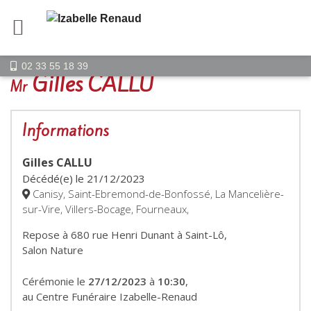
02 33 55 18 39
Gilles CALLU
Mr
Informations
Gilles CALLU
Décédé(e) le
21/12/2023
Canisy, Saint-Ebremond-de-Bonfossé, La Mancelière-
sur-Vire, Villers-Bocage, Fourneaux,
Repose à 680 rue Henri Dunant à Saint-Lô,
Salon Nature
Cérémonie le
27/12/2023
à
10:30
,
au Centre Funéraire Izabelle-Renaud