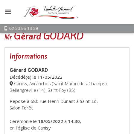
02 33 55 18 39
Gérard GODARD
Mr
Informations
Gérard GODARD
Décédé(e) le
11/05/2022
Canisy, Avranches (Saint-Martin-des-Champs),
Bellengreville (14), Saint-Foy (85)
Repose à 680 rue Henri Dunant à Saint-Lô,
Salon Forêt
Cérémonie le
18/05/2022
à
14:30
,
en l'église de Canisy