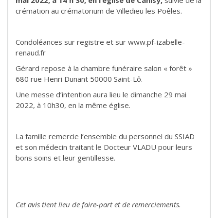
mai 2022, à 14 h 30, en l’église
de Canisy,
suivie de la
crémation au crématorium de Villedieu les Poêles.
Condoléances sur registre et sur www.pf-izabelle-
renaud.fr
Gérard repose à la chambre funéraire salon « forêt »
680 rue Henri Dunant 50000 Saint-Lô.
Une messe d’intention aura lieu le dimanche 29 mai
2022, à 10h30, en la même église.
La famille remercie l’ensemble du personnel du SSIAD
et son médecin traitant le Docteur VLADU pour leurs
bons soins et leur gentillesse.
Cet avis tient lieu de faire-part et de remerciements.