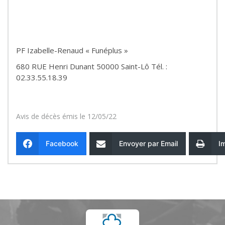
PF Izabelle-Renaud « Funéplus »
680 RUE Henri Dunant 50000 Saint-Lô Tél. :
02.33.55.18.39
Avis de décès émis le 12/05/22
Facebook
Envoyer par Email
I