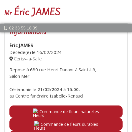
Éric JAMES
Mr
02 33 55 18 39
Informations
Éric JAMES
Décédé(e) le
16/02/2024
Cerisy-la-Salle
Repose à 680 rue Henri Dunant à Saint-Lô,
Salon Mer
Cérémonie le
21/02/2024
à
15:00
,
au Centre funéraire Izabelle-Renaud
Commande de fleurs naturelles
Commande de fleurs durables