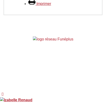
Imprimer
Entreprise indépendante affiliée
au réseau
Funéplus
Mentions légales
-
Contact
-
© IPSO
02 33 55 18 39
-
Facebook