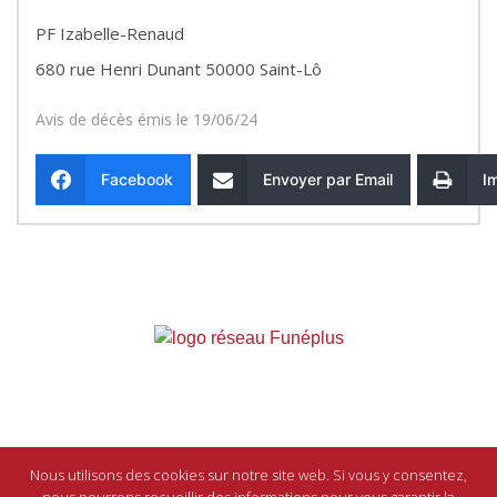
PF Izabelle-Renaud
680 rue Henri Dunant 50000 Saint-Lô
Avis de décès émis le 19/06/24
Facebook
Envoyer par Email
I
Entreprise indépendante affiliée
au réseau
Funéplus
Nous utilisons des cookies sur notre site web. Si vous y consentez,
Mentions légales
-
Contact
-
© IPSO