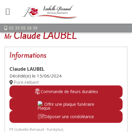
02 33 55 18 39
Claude LAUBEL
Mr
Informations
Claude LAUBEL
Décédé(e) le
15/06/2024
Pont-Hébert
Commande de fleurs durables
Offrir une plaque funéraire
Déposer une condoléance
PF Izabelle-Renaud - Funéplus,