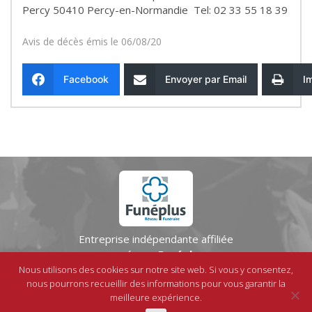
Percy 50410 Percy-en-Normandie Tel: 02 33 55 18 39
Avis de décès émis le 06/08/20
Facebook
Envoyer par Email
I
Entreprise indépendante affiliée
au réseau
Funéplus
Nous utilisons des cookies sur notre site web. Si vous y consentez,
Mentions légales
-
Contact
-
© IPSO
nous pourrons recueillir des informations pour vous garantir la
meilleure expérience.