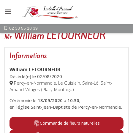
02 33 55 18 39
William LETOURNEUR
Mr
Informations
William LETOURNEUR
Décédé(e) le
02/08/2020
Percy-en-Normandie, Le Guislain, Saint-Lô, Saint-
Amand-Villages (Placy-Montaigu)
Cérémonie le
13/09/2020
à
10:30
,
en l'église Saint-Jean-Baptiste de Percy-en-Normandie.
Commande de fleurs naturelles