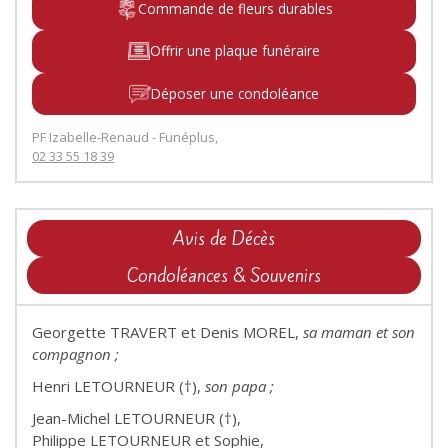
Commande de fleurs durables
Offrir une plaque funéraire
Déposer une condoléance
PF Izabelle-Renaud - Funéplus,
02 33 55 18 39
Avis de Décès
Condoléances & Souvenirs
Georgette TRAVERT et Denis MOREL,
sa maman et son
compagnon ;
Henri LETOURNEUR (†),
son papa ;
Jean-Michel LETOURNEUR (†),
Philippe LETOURNEUR et Sophie,