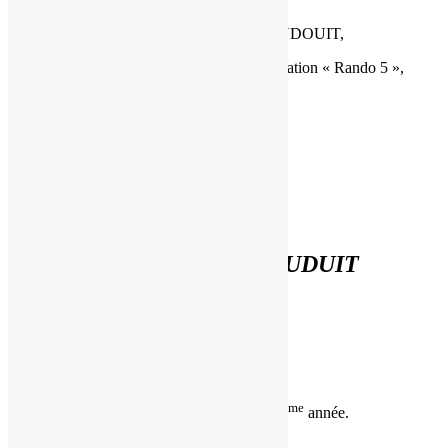
les familles MAUDUIT, CHATELAIN, DUDOUIT,
ses voisins, ses amis randonneurs de l’association « Rando 5 »,
ses nombreux amis
ont la tristesse de vous faire part du décès de
Monsieur René MAUDUIT
Ancien combattant
ème
survenu le mardi 19 juillet 2022, dans sa 79
année.