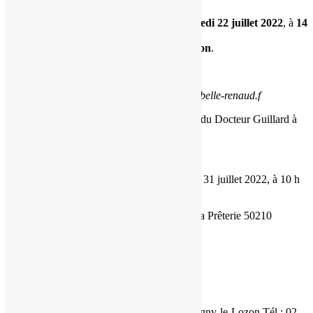
La cérémonie religieuse sera célébrée
vendredi 22 juillet 2022
, à
14
h 30
,
en
l’église de Marigny de Marigny-le-Lozon
.
Condoléances sur registre et sur
www.pf-izabelle-renaud.f
René repose à la chambre funéraire, 9 place du Docteur Guillard à
Marigny-le-Lozon.
Une messe d’intention aura lieu le dimanche 31 juillet 2022, à 10 h
30, en la même église.
Nancy et Laurent STÉPHANI 2 village de la Prêterie 50210
Montpinchon
PF Izabelle-Renaud-Funéplus,
16 av. du 13 juin 1944 Marigny 50570 Marigny-le-Lozon Tél : 02