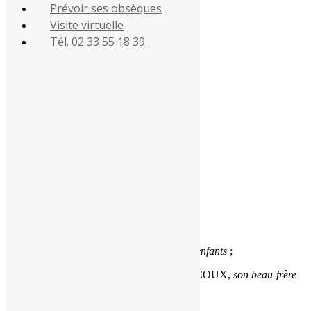
Prévoir ses obsèques
02 33 55 18 39
Visite virtuelle
Retour à la liste des défunts
Tél. 02 33 55 18 39
Avis de Décès
Condoléances & Souvenirs
Colette (†) MAUDUIT,
son épouse
;
Marie-Rose DUDOUIT,
sa compagne
;
Valérie et Michel BRESSON,
Nancy et Laurent STÉPHANI,
ses enfants
;
Angélique et Thomas BISON,
François RUIZ et Tiphaine,
Romain STÉPHANI et Clara,
Amélie CHENIER,
Manon STÉPHANI et Axel,
Flavien BRESSON,
Pauline STÉPHANI,
ses petits-enfants
;
Clara, Paul, Elsa, Juliette,
ses arrière-petits-enfants
;
Jean-Pierre CHATELAIN et Chantal ROUCOUX,
son beau-frère
et sa belle-sœur ;