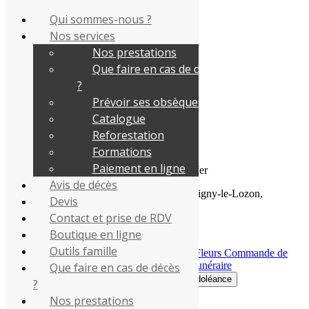
Qui sommes-nous ?
Nos services
Nos prestations
Que faire en cas de décès
Mr
René MAUDUIT
?
Prévoir ses obsèques
Informations
Catalogue
Reforestation
René MAUDUIT
Formations
Décédé(e) le
19/07/2022
Paiement en ligne
Marigny, Gavray, Coudeville sur Mer
Avis de décès
Repose à 9 place du Docteur Guillard à Marigny-le-Lozon,
Devis
Contact et prise de RDV
Cérémonie le
22/07/2022
à
14:30
,
en l'église de Marigny.
Boutique en ligne
Outils famille
Commande de fleurs naturelles
Commande de
fleurs durables
Offrir une plaque funéraire
Que faire en cas de décès
Déposer une condoléance
?
Nos prestations
PF Izabelle-Renaud - Funéplus,