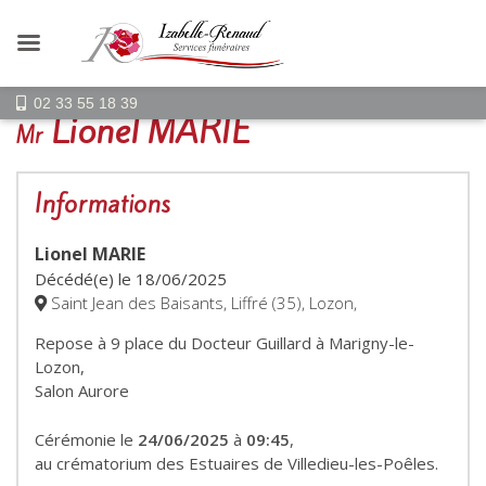
02 33 55 18 39
Lionel MARIE
Mr
Informations
Lionel MARIE
Décédé(e) le
18/06/2025
Saint Jean des Baisants, Liffré (35), Lozon,
Repose à 9 place du Docteur Guillard à Marigny-le-
Lozon,
Salon Aurore
Cérémonie le
24/06/2025
à
09:45
,
au crématorium des Estuaires de Villedieu-les-Poêles.