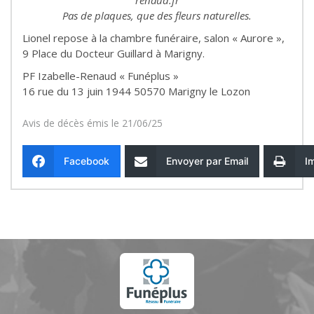
renaud.fr
Pas de plaques, que des fleurs naturelles.
Lionel repose à la chambre funéraire, salon « Aurore »,
9 Place du Docteur Guillard à Marigny.
PF Izabelle-Renaud « Funéplus »
16 rue du 13 juin 1944 50570 Marigny le Lozon
Avis de décès émis le 21/06/25
Facebook
Envoyer par Email
I