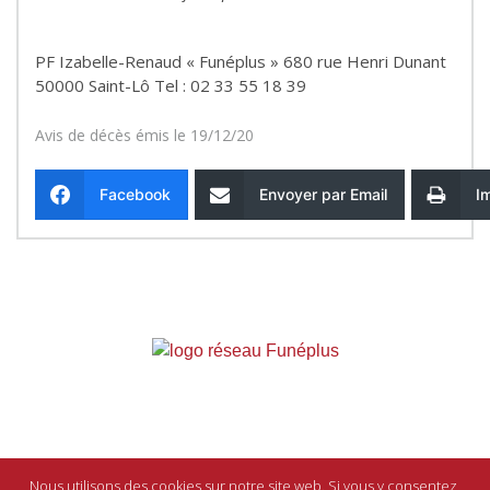
PF Izabelle-Renaud « Funéplus » 680 rue Henri Dunant
50000 Saint-Lô Tel : 02 33 55 18 39
Avis de décès émis le 19/12/20
Facebook
Envoyer par Email
I
Entreprise indépendante affiliée
au réseau
Funéplus
Nous utilisons des cookies sur notre site web. Si vous y consentez,