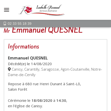
02 33 55 18 39
Emmanuel QUESNEL
Mr
Informations
Emmanuel QUESNEL
Décédé(e) le
14/08/2020
Canisy, Carantilly, Saragosse, Agon-Coutainville, Notre-
Dame-de-Cenilly
Repose à 680 rue Henri Dunant à Saint-Lô,
Salon Forêt
Cérémonie le
18/08/2020
à
14:30
,
en l'église de Canisy.