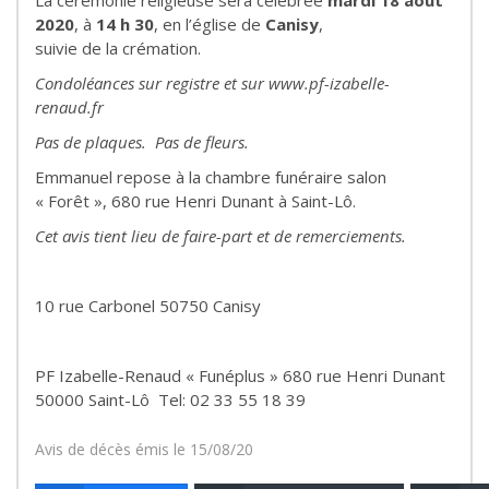
La cérémonie religieuse sera célébrée
mardi 18 août
2020
, à
14 h 30
, en l’église de
Canisy
,
suivie de la crémation.
Condoléances sur registre et sur www.pf-izabelle-
renaud.fr
Pas de plaques. Pas de fleurs.
Emmanuel repose à la chambre funéraire salon
« Forêt », 680 rue Henri Dunant à Saint-Lô.
Cet avis tient lieu de faire-part et de remerciements.
10 rue Carbonel 50750 Canisy
PF Izabelle-Renaud « Funéplus » 680 rue Henri Dunant
50000 Saint-Lô Tel: 02 33 55 18 39
Avis de décès émis le 15/08/20