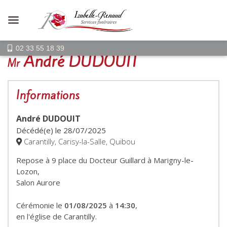
02 33 55 18 39
André DUDOUIT
Mr
Informations
André DUDOUIT
Décédé(e) le
28/07/2025
Carantilly, Carisy-la-Salle, Quibou
Repose à 9 place du Docteur Guillard à Marigny-le-
Lozon,
Salon Aurore
Cérémonie le
01/08/2025
à
14:30
,
en l'église de Carantilly.