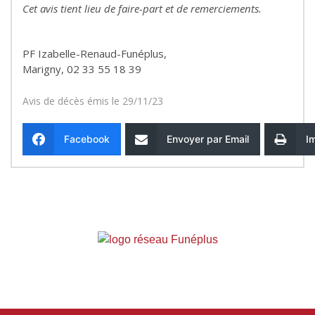
Cet avis tient lieu de faire-part et de remerciements.
PF Izabelle-Renaud-Funéplus,
Marigny, 02 33 55 18 39
Avis de décès émis le 29/11/23
Facebook
Envoyer par Email
I
Entreprise indépendante affiliée
au réseau
Funéplus