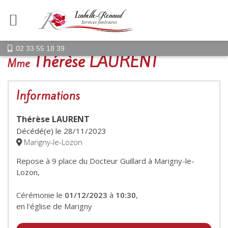
02 33 55 18 39
Thérèse LAURENT
Mme
Informations
Thérèse LAURENT
Décédé(e) le
28/11/2023
Marigny-le-Lozon
Repose à 9 place du Docteur Guillard à Marigny-le-
Lozon,
Cérémonie le
01/12/2023
à
10:30
,
en l'église de Marigny