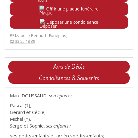
Offrir une plaque funéraire
Déposer une condoléance
PF Izabelle-Renaud - Funéplus,
02 33 55 18 39
Avis de Décès
Condoléances & Souvenirs
Marc DOUSSAUD,
son époux ;
Pascal (†),
Gérard et Cécile,
Michel (†),
Serge et Sophie,
ses enfants ;
ses petits-enfants et arrière-petits-enfants;