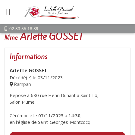
02 33 55 18 39
Arlette GOSSET
Mme
Informations
Arlette GOSSET
Décédé(e) le
03/11/2023
Rampan
Repose à 680 rue Henri Dunant à Saint-Lô,
Salon Plume
Cérémonie le
07/11/2023
à
14:30
,
en l'église de Saint-Georges-Montcocq