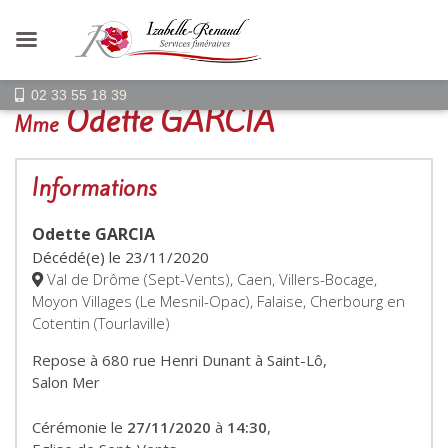
02 33 55 18 39
Odette GARCIA
Mme
Informations
Odette GARCIA
Décédé(e) le
23/11/2020
Val de Drôme (Sept-Vents), Caen, Villers-Bocage,
Moyon Villages (Le Mesnil-Opac), Falaise, Cherbourg en
Cotentin (Tourlaville)
Repose à 680 rue Henri Dunant à Saint-Lô,
Salon Mer
Cérémonie le
27/11/2020
à
14:30
,