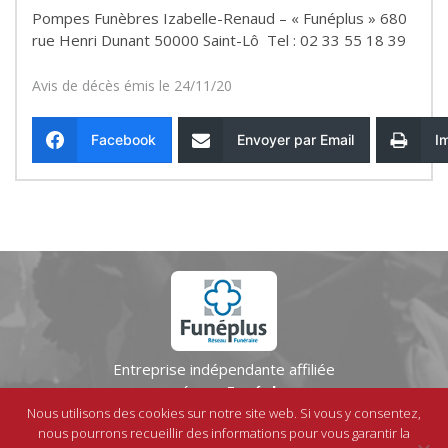
Pompes Funèbres Izabelle-Renaud – « Funéplus » 680
rue Henri Dunant 50000 Saint-Lô Tel : 02 33 55 18 39
Avis de décès émis le 24/11/20
Facebook
Envoyer par Email
I
Entreprise indépendante affiliée
au réseau
Funéplus
Nous utilisons des cookies sur notre site web. Si vous y consentez,
Mentions légales
-
Contact
-
© IPSO
nous pourrons recueillir des informations pour vous garantir la