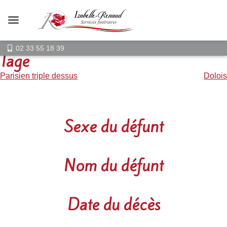
02 33 55 18 39
Tage
Navigation
Parisien triple dessus
Dolois
de
l’article
Sexe du défunt
Nom du défunt
Date du décès