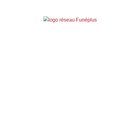
Entreprise indépendante affiliée
au réseau
Funéplus
Mentions légales
-
Contact
-
© IPSO
02 33 55 18 39
-
Facebook