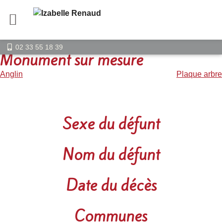
02 33 55 18 39
Monument sur mesure
Navigation
Anglin
Plaque arbre
de
l’article
Sexe du défunt
Nom du défunt
Date du décès
Communes