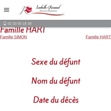
02 33 55 18 39
Famille HART
Navigation
Famille SIMON
Famille HART
de
l’article
Sexe du défunt
Nom du défunt
Date du décès