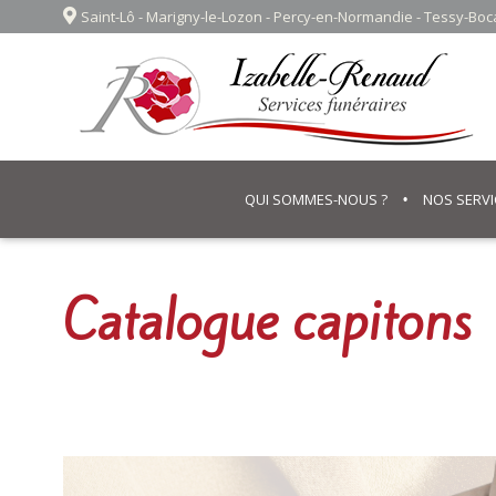
Saint-Lô - Marigny-le-Lozon - Percy-en-Normandie - Tessy-Bo
QUI SOMMES-NOUS ?
NOS SERVI
Catalogue capitons